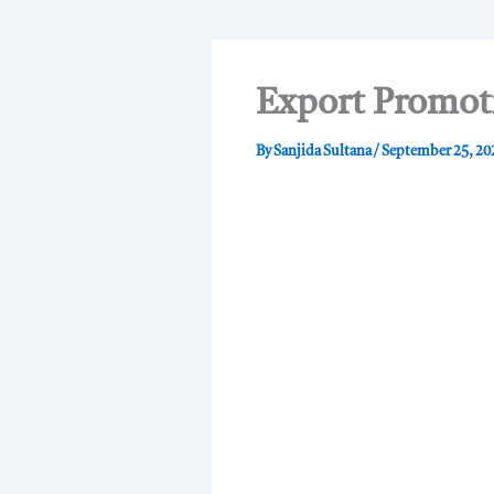
Export Promoti
By
Sanjida Sultana
/
September 25, 2