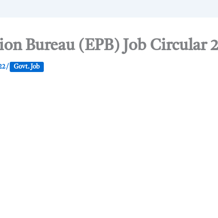
on Bureau (EPB) Job Circular 
022
/
Govt. Job