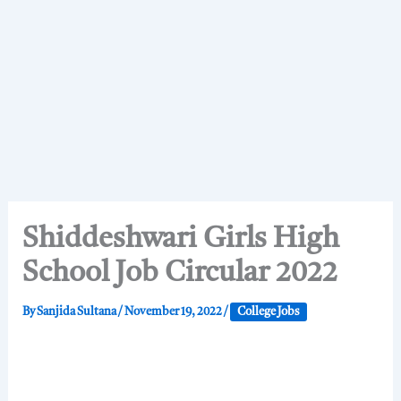
Shiddeshwari Girls High
School Job Circular 2022
By
Sanjida Sultana
/
November 19, 2022
/
College Jobs