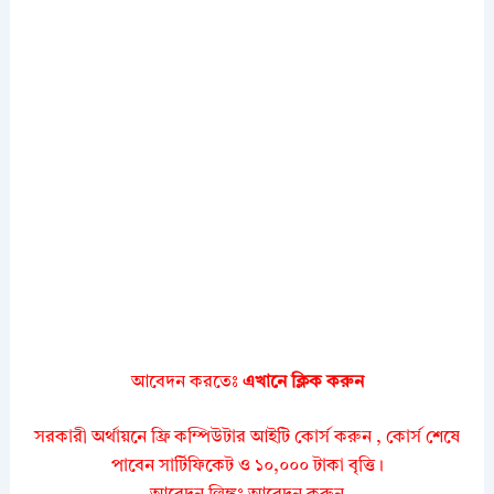
আবেদন করতেঃ
এখানে ক্লিক করুন
সরকারী অর্থায়নে ফ্রি কম্পিউটার আইটি কোর্স করুন , কোর্স শেষে
পাবেন সার্টিফিকেট ও ১০,০০০ টাকা বৃত্তি।