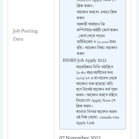
নিচের DV Apply Now তে
ক্লিক করুন।
আবেদন করতেঃ এখানে ক্লিক
করুন
সরকারী অর্থায়নে ফ্রি
কম্পিউটার আইটি কোর্স করুন
Job Posting
, কোর্স শেষে পাবেন
Date
সার্টিফিকেট ও ১০,০০০ টাকা
বৃত্তি। আবেদন লিঙ্কঃ আবেদন
করুন
IHSBD Job Apply 2022
আমেরিকান ডিভি লটারিতে
১৮-৪০ বছর বয়সীদের জন্য
২০২২/২৩ এ বাংলাদেশ থেকে
আবেদন শুরু হয়েছে! বাড়ি
বসে নিজেই আবেদন ফর্ম পূরণ
করুন। আবেদন করতে চাইলে
নিচের DV Apply Now তে
ক্লিক করুন।
কানাডা ভিসার আবেদন করুন
এই লিঙ্ক থেকেঃ canada-visa
Apply Link
07 November
2022