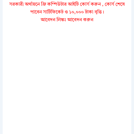
সরকারী অর্থায়নে ফ্রি কম্পিউটার আইটি কোর্স করুন , কোর্স শেষে
পাবেন সার্টিফিকেট ও ১০,০০০ টাকা বৃত্তি।
আবেদন লিঙ্কঃ আবেদন করুন