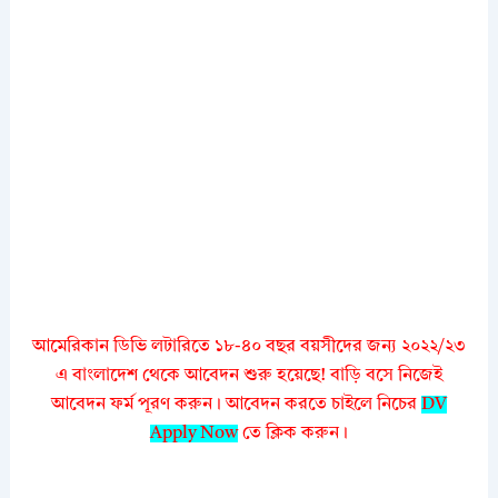
আমেরিকান ডিভি লটারিতে ১৮-৪০ বছর বয়সীদের জন্য ২০২২/২৩
এ বাংলাদেশ থেকে আবেদন শুরু হয়েছে! বাড়ি বসে নিজেই
আবেদন ফর্ম পূরণ করুন। আবেদন করতে চাইলে নিচের
DV
Apply Now
তে ক্লিক করুন।