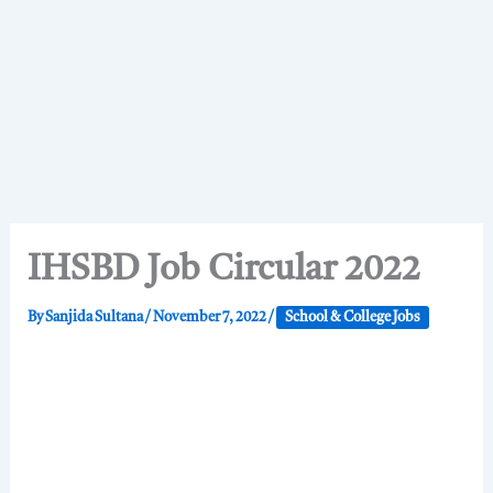
IHSBD Job Circular 2022
By
Sanjida Sultana
/
November 7, 2022
/
School & College Jobs