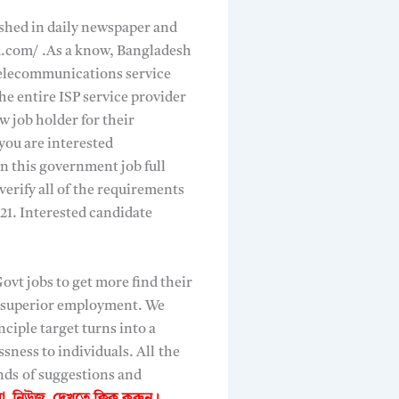
hed in daily newspaper and
bd.com/ .As a know, Bangladesh
elecommunications service
he entire ISP service provider
 job holder for their
you are interested
en this government job full
verify all of the requirements
1. Interested candidate
ovt jobs to get more find their
 a superior employment. We
nciple target turns into a
ssness to individuals. All
the
inds
of suggestions and
েরা নিউজ দেখতে
ক্লিক করুন।