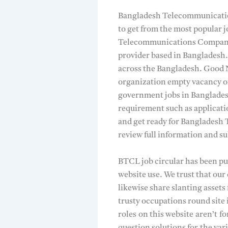
Bangladesh Telecommunication
to get from the most popular 
Telecommunications Company L
provider based in Bangladesh. 
across the Bangladesh. Good N
organization empty vacancy of
government jobs in Bangladesh,
requirement such as applicatio
and get ready for Bangladesh
review full information and su
BTCL job circular has been pub
website use. We trust that our
likewise share slanting assets
trusty occupations round site 
roles
on this website
aren’t
fo
question solutions for
the var