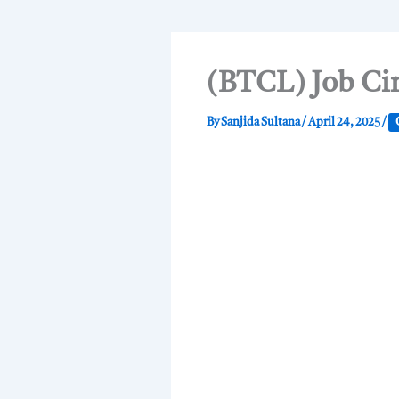
(BTCL) Job Cir
By
Sanjida Sultana
/
April 24, 2025
/