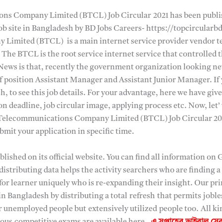
s Company Limited (BTCL) Job Circular 2021 has been publis
job site in Bangladesh by BD Jobs Careers- https://topcircular
imited (BTCL) is a main internet service provider vendor t
The BTCL is the root service internet service that controlled t
ews is that, recently the government organization looking new
 position Assistant Manager and Assistant Junior Manager. If 
 to see this job details. For your advantage, here we have giv
n deadline, job circular image, applying process etc. Now, let’ 
 Telecommunications Company Limited (BTCL) Job Circular 202
bmit your application in specific time.
lished on its official website. You can find all information on G
 distributing data helps the activity searchers who are finding
 for learner uniquely who is re-expanding their insight. Our pri
in Bangladesh by distributing a total
refresh
that permits
joble
r unemployed people but
extensively utilized
people too.
All k
ious
competitive exams are available here.
এ সপ্তাহের ভাইরাল স